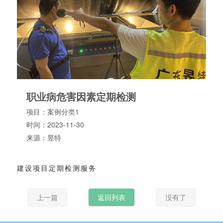
职业病危害因素定期检测
项目：案例分类1
时间：2023-11-30
来源：昱特
建设项目定期检测服务
上一篇
返回列表
没有了